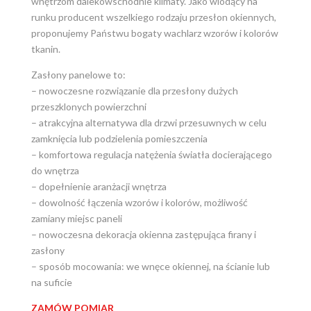
wnętrzom dalekowschodnie klimaty. Jako wiodący na
runku producent wszelkiego rodzaju przesłon okiennych,
proponujemy Państwu bogaty wachlarz wzorów i kolorów
tkanin.
Zasłony panelowe to:
– nowoczesne rozwiązanie dla przesłony dużych
przeszklonych powierzchni
– atrakcyjna alternatywa dla drzwi przesuwnych w celu
zamknięcia lub podzielenia pomieszczenia
– komfortowa regulacja natężenia światła docierającego
do wnętrza
– dopełnienie aranżacji wnętrza
– dowolność łączenia wzorów i kolorów, możliwość
zamiany miejsc paneli
– nowoczesna dekoracja okienna zastępująca firany i
zasłony
– sposób mocowania: we wnęce okiennej, na ścianie lub
na suficie
ZAMÓW POMIAR